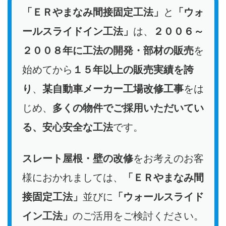
「ＥＲやまなみ間接固定工法」
と
「ウォ
ールスライドイン工法」
は、
２００６～
２００８年に工法の開発・部材の販売
を
始めてから
１５年以上の販売実績を誇
り
、
某自動車メーカー工場改修工事
をは
じめ、
多くの物件でご採用いただいてい
る、安心安全な工法
です。
スレート屋根・壁の改修
をお考えのお客
様におかれましては、
「ＥＲやまなみ間
接固定工法」
並びに
「ウォールスライド
イン工法」
のご活用をご検討ください。