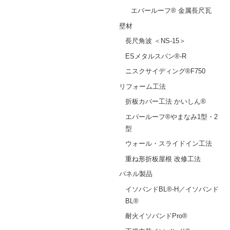
エバールーフ® 金属長尺瓦
壁材
長尺角波 ＜NS-15＞
ESメタルスパン®-R
ニスクサイディング®F750
リフォーム工法
折板カバー工法 かいしん®
エバールーフ®やまなみ1型・2
型
ウォール・スライドイン工法
重ね形折板屋根 改修工法
パネル製品
イソバンドBL®-H／イソバンド
BL®
耐火イソバンドPro®