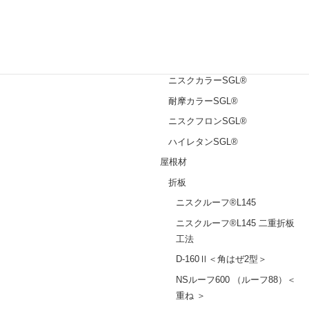
ガルバリウム鋼板®
塗装鋼板
ニスクカラーPro®
ニスクカラーSGL®
耐摩カラーSGL®
ニスクフロンSGL®
ハイレタンSGL®
屋根材
折板
ニスクルーフ®L145
ニスクルーフ®L145 二重折板
工法
D-160Ⅱ＜角はぜ2型＞
NSルーフ600 （ルーフ88）＜
重ね ＞