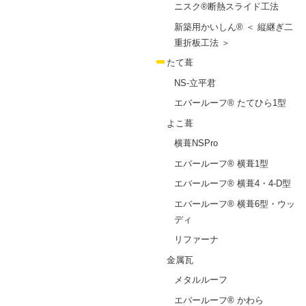
ニスク®断熱スライド工法
新築用かいしん® ＜ 縦継ぎ二
重折板工法 ＞
たて葺
NS-立平君
エバールーフ® たてひら1型
よこ葺
横葺NSPro
エバールーフ® 横葺1型
エバールーフ® 横葺4・4-D型
エバールーフ® 横葺6型・ウッ
ディ
リファーナ
金属瓦
メタルルーフ
エバールーフ® かわら