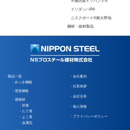
不燃内装イソバンド®
イソダッハR®
ニスクボード®耐火野地
鋼材・線材製品
製品一覧
会社案内
めっき鋼板
社長挨拶
塗装鋼板
会社沿革
屋根材
折板
個人情報
たて葺
プライバシーポリシー
よこ葺
金属瓦