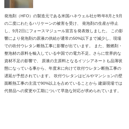
発泡剤（HFO）の製造元である米国ハネウェル社が昨年8月と9月
の二度にわたるハリケーンの被害を受け、 発泡剤の生産が停止
し、9月2日にフォースマジュール宣言を発表致しました。 この影
響により発泡剤の原液の供給が通常の50%以下まで減少し、現場
での吹付ウレタン断熱工事に影響が出ています。 また、難燃剤・
整泡材の原料を輸入している中国での電力不足。さらに世界的な
資材不足の影響で、 原液の主原料となるイソシアネートも品薄状
態になっている事から、年度末に向けて吹付ウレタン断熱工事の
遅延が予想されています。 吹付ウレタンはビルやマンションの壁
面断熱工事の主流で90%以上を占めていることから 建築現場では
代替品への変更や工期について早急な対応が求められています。