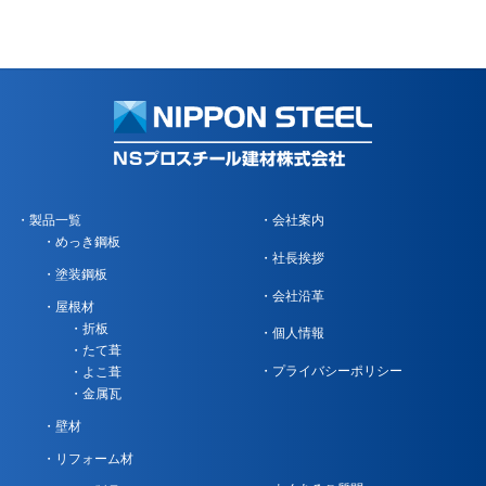
製品一覧
会社案内
めっき鋼板
社長挨拶
塗装鋼板
会社沿革
屋根材
折板
個人情報
たて葺
プライバシーポリシー
よこ葺
金属瓦
壁材
リフォーム材