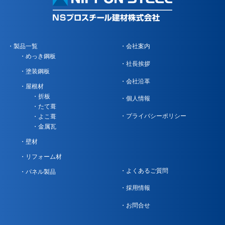
製品一覧
会社案内
めっき鋼板
社長挨拶
塗装鋼板
会社沿革
屋根材
折板
個人情報
たて葺
プライバシーポリシー
よこ葺
金属瓦
壁材
リフォーム材
よくあるご質問
パネル製品
採用情報
お問合せ