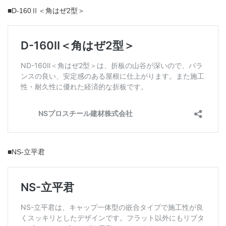
■D-160Ⅱ＜角はぜ2型＞
■NS-立平君