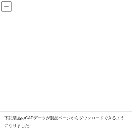
新着情報
HOME
新着情報
お知らせ
CADデータがダウンロードできるようになりました。
お知ら
2023年2月28日
/ 最終更新日 :
2023年2月27日
nsps_dev01
せ
CADデータがダウンロードできる
ようになりました。
下記製品のCADデータが製品ページからダウンロードできるよう
になりました。