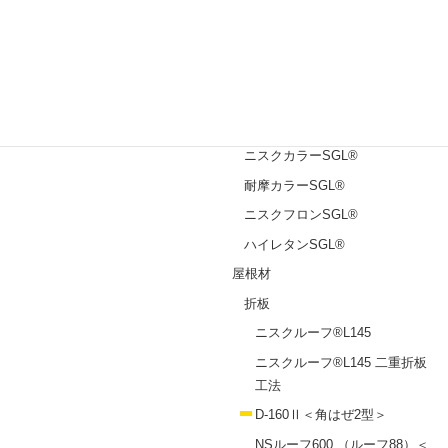
めっき鋼板
エスジーエル®
ガルバリウム鋼板®
塗装鋼板
ニスクカラーPro®
ニスクカラーSGL®
耐摩カラーSGL®
ニスクフロンSGL®
ハイレタンSGL®
屋根材
折板
ニスクルーフ®L145
ニスクルーフ®L145 二重折板
工法
D-160Ⅱ＜角はぜ2型＞
NSルーフ600 （ルーフ88）＜