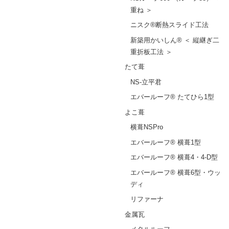
重ね ＞
ニスク®断熱スライド工法
新築用かいしん® ＜ 縦継ぎ二
重折板工法 ＞
たて葺
NS-立平君
エバールーフ® たてひら1型
よこ葺
横葺NSPro
エバールーフ® 横葺1型
エバールーフ® 横葺4・4-D型
エバールーフ® 横葺6型・ウッ
ディ
リファーナ
金属瓦