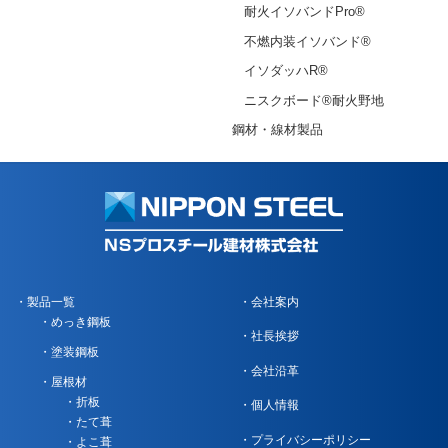
耐火イソバンドPro®
不燃内装イソバンド®
イソダッハR®
ニスクボード®耐火野地
鋼材・線材製品
製品一覧
会社案内
めっき鋼板
社長挨拶
塗装鋼板
会社沿革
屋根材
折板
個人情報
たて葺
プライバシーポリシー
よこ葺