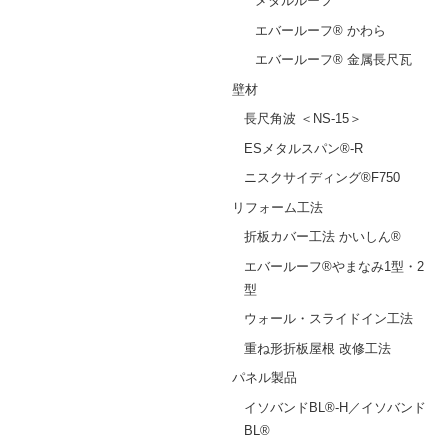
メタルルーフ
エバールーフ® かわら
エバールーフ® 金属長尺瓦
壁材
長尺角波 ＜NS-15＞
ESメタルスパン®-R
ニスクサイディング®F750
リフォーム工法
折板カバー工法 かいしん®
エバールーフ®やまなみ1型・2
型
ウォール・スライドイン工法
重ね形折板屋根 改修工法
パネル製品
イソバンドBL®-H／イソバンド
BL®