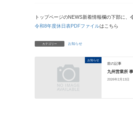
工法
ニスクカラーPro®
NSル
トップページのNEWS新着情報欄の下部に、
（ル
ニスクカラーSGL®
令和8年度休日表PDFファイル
はこちら
新築
＜縦
耐摩カラーSGL®
＞
お知らせ
カテゴリー
ニスクフロンSGL®
たて葺
お知らせ
前の記事
ハイレタンSGL®
NS-
九州営業所 
エバ
2026年2月13日
たて