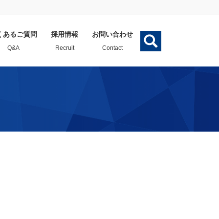
くあるご質問
採用情報
お問い合わせ
Q&A
Recruit
Contact
法
壁材
屋根(500ハゼ)
長尺角波＜NS-15＞
ー工法「かいしん®」
ート屋根カバー工法
ニスクサイディング
バールーフ®やまなみ1
F-750
2型」
スレート壁カバー工法
ESメタルスパン®-R
ォール・スライドイン
」
鋼材・線材商品
重ね式折板カバー工法
８サドル工法」