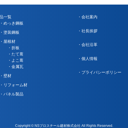
品一覧
会社案内
めっき鋼板
社長挨拶
塗装鋼板
屋根材
会社沿革
折板
たて葺
個人情報
よこ葺
金属瓦
プライバシーポリシー
壁材
リフォーム材
パネル製品
Copyright © NSプロスチール建材株式会社 All Rights Reserved.