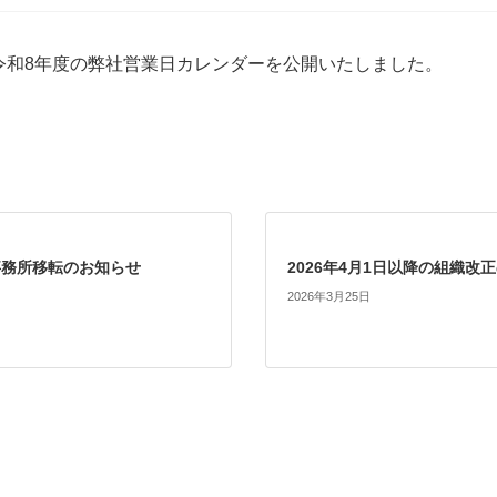
コロ
6型・ウッディ
「横
ーフ600
瓦屋
令和8年度の弊社営業日カレンダーを公開いたしました。
リファーナ
ーフ88）＜重ね＞
「金
用かいしん®
パネル製品
継ぎ二重折板工法
金属瓦
メタルルーフ
イソ
/ 
エバールーフ®
耐火
かわら
立平君
事務所移転のお知らせ
2026年4月1日以降の組織改
エバールーフ®
ールーフ®
2026年3月25日
不燃
金属長尺瓦
ひら1型
イソ
ニス
耐火