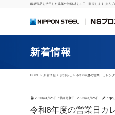
鋼板製品を活用した建築外装建材を加工・販売します | NS
製品一覧
新着情報
鋼 板
屋根材
めっき鋼板
折 板
HOME
新着情報
お知らせ
令和8年度の営業日カレン
ニス
エスジーエル®
ニス
ガルバリウム鋼板®
二重
2026年3月25日
/ 最終更新日 :
2026年3月25日
nsps
D-1
＜角
塗装鋼板
令和8年度の営業日カ
ニス