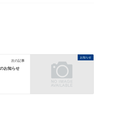
ニアル屋根カバー工法
条鋼類
葺ＮＳＰｒｏ」
根葺き替え工法
鋼板類
属瓦：メタルルーフ」
線材製品
施工事例
バンドBL®-H
イソバンドBL®
お知らせ
次の記事
イソバンドPro®
正のお知らせ
内装イソバンド®
ダッハR®
クボード®
野地