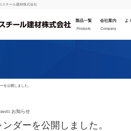
プロスチール建材株式会社
製品一覧
会社案内
よ
Products
Company
リフォーム工
折板
よこ葺
カバ
ダーを公開しました。
スレ
クルーフ®L145
横葺NSPro
「エ
型・
小波
クルーフ®L145
エバールーフ®
「ウ
折板工法
横葺1型
工法
お知らせ
_dev01
60Ⅱ
エバールーフ®
８８
はぜ2型＞
横葺4・4-D型
レンダーを公開しました。
「８
ク®断熱スライド
エバールーフ®