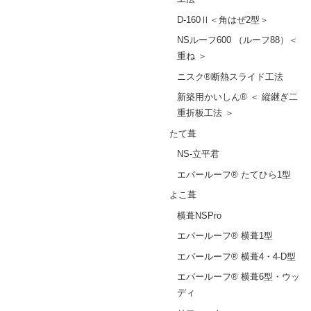
D-160Ⅱ＜角はぜ2型＞
NSルーフ600 （ルーフ88）＜
重ね ＞
ニスク®断熱スライド工法
新築用かいしん® ＜ 縦継ぎ二
重折板工法 ＞
たて葺
NS-立平君
エバールーフ® たてひら1型
よこ葺
横葺NSPro
エバールーフ® 横葺1型
エバールーフ® 横葺4・4-D型
エバールーフ® 横葺6型・ウッ
ディ