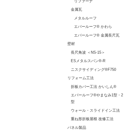
リファーナ
金属瓦
メタルルーフ
エバールーフ® かわら
エバールーフ® 金属長尺瓦
壁材
長尺角波 ＜NS-15＞
ESメタルスパン®-R
ニスクサイディング®F750
リフォーム工法
折板カバー工法 かいしん®
エバールーフ®やまなみ1型・2
型
ウォール・スライドイン工法
重ね形折板屋根 改修工法
パネル製品