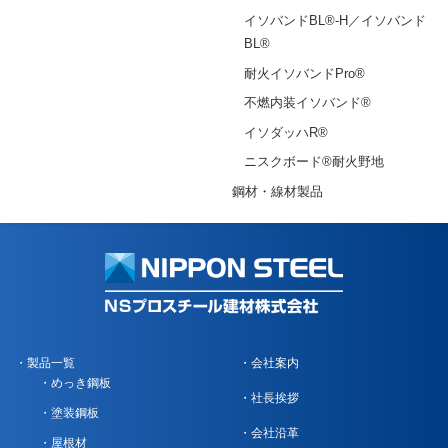
イソバンドBL®-H／イソバンド
BL®
耐火イソバンドPro®
不燃内装イソバンド®
イソダッハR®
ニスクボード®耐火野地
鋼材・線材製品
製品一覧
会社案内
めっき鋼板
社長挨拶
塗装鋼板
会社沿革
屋根材