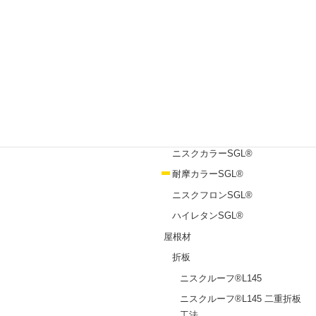
製品一覧
めっき鋼板
エスジーエル®
ガルバリウム鋼板®
塗装鋼板
ニスクカラーPro®
ニスクカラーSGL®
耐摩カラーSGL®
ニスクフロンSGL®
ハイレタンSGL®
屋根材
折板
ニスクルーフ®L145
ニスクルーフ®L145 二重折板
工法