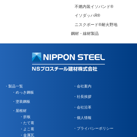
不燃内装イソバンド®
イソダッハR®
ニスクボード®耐火野地
鋼材・線材製品
製品一覧
会社案内
めっき鋼板
社長挨拶
塗装鋼板
会社沿革
屋根材
折板
個人情報
たて葺
プライバシーポリシー
よこ葺
金属瓦