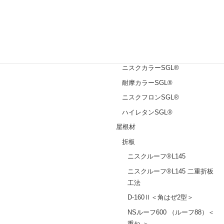
エスジーエル®
ガルバリウム鋼板®
塗装鋼板
ニスクカラーPro®
ニスクカラーSGL®
耐摩カラーSGL®
ニスクフロンSGL®
ハイレタンSGL®
屋根材
折板
ニスクルーフ®L145
ニスクルーフ®L145 二重折板
工法
D-160Ⅱ＜角はぜ2型＞
NSルーフ600 （ルーフ88）＜
重ね ＞