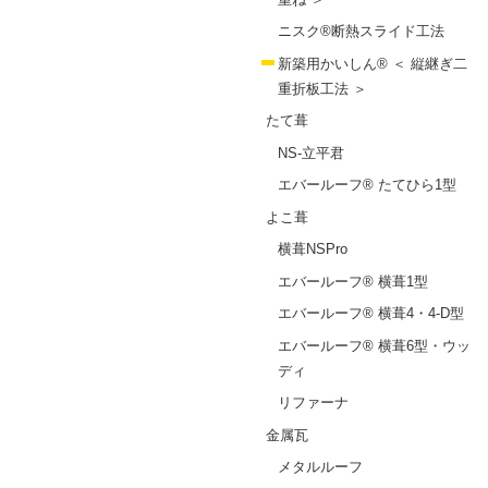
ニスク®断熱スライド工法
新築用かいしん® ＜ 縦継ぎ二
重折板工法 ＞
たて葺
NS-立平君
エバールーフ® たてひら1型
よこ葺
横葺NSPro
エバールーフ® 横葺1型
エバールーフ® 横葺4・4-D型
エバールーフ® 横葺6型・ウッ
ディ
リファーナ
金属瓦
メタルルーフ