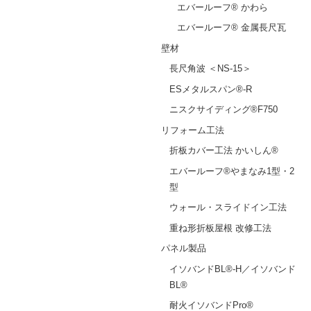
エバールーフ® かわら
エバールーフ® 金属長尺瓦
壁材
長尺角波 ＜NS-15＞
ESメタルスパン®-R
ニスクサイディング®F750
リフォーム工法
折板カバー工法 かいしん®
エバールーフ®やまなみ1型・2
型
ウォール・スライドイン工法
重ね形折板屋根 改修工法
パネル製品
イソバンドBL®-H／イソバンド
BL®
耐火イソバンドPro®