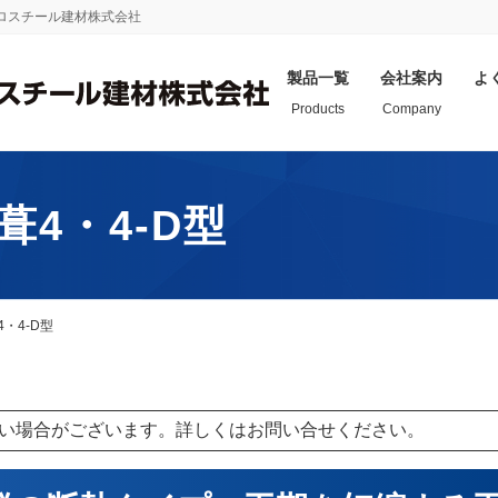
プロスチール建材株式会社
製品一覧
会社案内
よ
Products
Company
葺4・4-D型
リフォーム工
折板
よこ葺
カバ
・4-D型
スレ
クルーフ®L145
横葺NSPro
「エ
型・
小波
クルーフ®L145
エバールーフ®
「ウ
折板工法
横葺1型
工法
い場合がございます。詳しくはお問い合せください。
60Ⅱ
エバールーフ®
８８
はぜ2型＞
横葺4・4-D型
「８
ク®断熱スライド
エバールーフ®