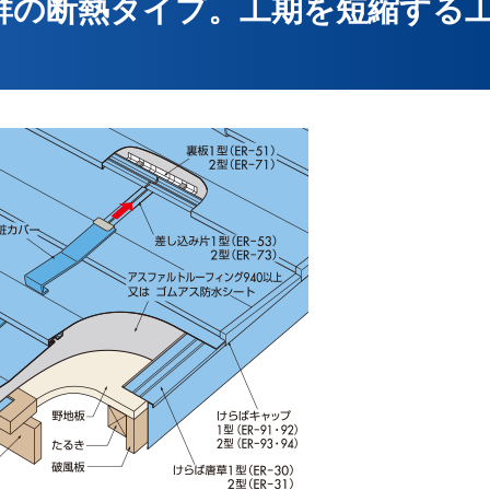
群の断熱タイプ。工期を短縮する
コロ
6型・ウッディ
「横
ーフ600
瓦屋
リファーナ
ーフ88）＜重ね＞
「金
用かいしん®
パネル製品
継ぎ二重折板工法
金属瓦
メタルルーフ
イソ
/ 
エバールーフ®
耐火
かわら
立平君
エバールーフ®
ールーフ®
不燃
金属長尺瓦
ひら1型
イソ
ニス
耐火