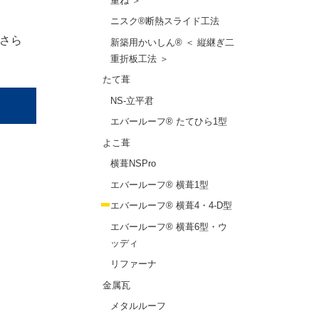
重ね ＞
ニスク®断熱スライド工法
さら
新築用かいしん® ＜ 縦継ぎ二
重折板工法 ＞
たて葺
NS-立平君
エバールーフ® たてひら1型
よこ葺
横葺NSPro
エバールーフ® 横葺1型
エバールーフ® 横葺4・4-D型
エバールーフ® 横葺6型・ウ
ッディ
リファーナ
金属瓦
メタルルーフ