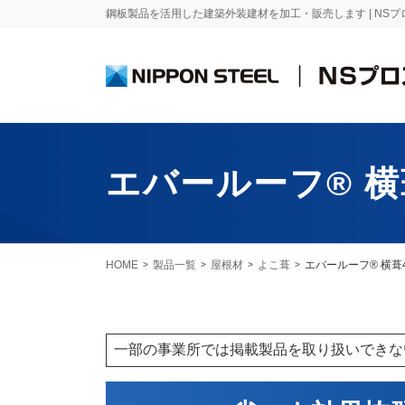
鋼板製品を活用した建築外装建材を加工・販売します | NS
製品一覧
エバールーフ® 横
鋼 板
屋根材
めっき鋼板
折 板
HOME
製品一覧
屋根材
よこ葺
エバールーフ® 横葺4
ニス
エスジーエル®
ニス
ガルバリウム鋼板®
二重
一部の事業所では掲載製品を取り扱いできな
D-1
＜角
塗装鋼板
ニス