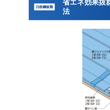
省エネ効果抜
工法
ニスクカラーPro®
法
NSル
（ル
ニスクカラーSGL®
新築
＜縦
耐摩カラーSGL®
＞
ニスクフロンSGL®
たて葺
ハイレタンSGL®
NS-
エバ
たて