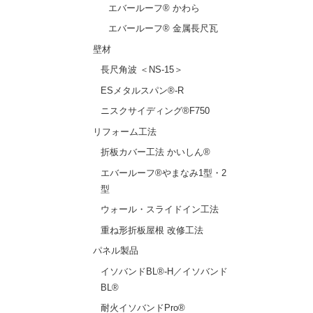
エバールーフ® かわら
エバールーフ® 金属長尺瓦
壁材
長尺角波 ＜NS-15＞
ESメタルスパン®-R
ニスクサイディング®F750
リフォーム工法
折板カバー工法 かいしん®
エバールーフ®やまなみ1型・2
型
ウォール・スライドイン工法
重ね形折板屋根 改修工法
パネル製品
イソバンドBL®-H／イソバンド
BL®
耐火イソバンドPro®