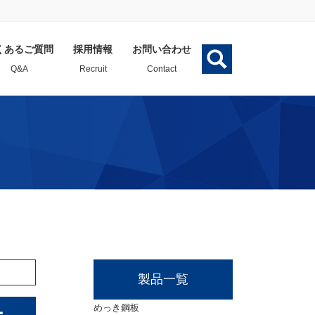
くあるご質問
採用情報
お問い合わせ
Q&A
Recruit
Contact
法
壁材
屋根(500ハゼ)
長尺角波＜NS-15＞
ー工法「かいしん®」
ート屋根カバー工法
ニスクサイディング
バールーフ®やまなみ1
F-750
2型」
スレート壁カバー工法
ESメタルスパン®-R
ォール・スライドイン
」
製品一覧
鋼材・線材商品
重ね式折板カバー工法
８サドル工法」
めっき鋼板