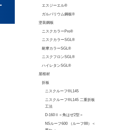
工
ニアル屋根カバー工法
エスジーエル®
条鋼類
葺ＮＳＰｒｏ」
ガルバリウム鋼板®
根葺き替え工法
鋼板類
属瓦：メタルルーフ」
塗装鋼板
ニスクカラーPro®
線材製品
ニスクカラーSGL®
耐摩カラーSGL®
施工事例
バンドBL®-H
イソバンドBL®
ニスクフロンSGL®
イソバンドPro®
ハイレタンSGL®
屋根材
内装イソバンド®
折板
ニスクルーフ®L145
ダッハR®
ニスクルーフ®L145 二重折板
工法
クボード®
野地
D-160Ⅱ＜角はぜ2型＞
NSルーフ600 （ルーフ88）＜