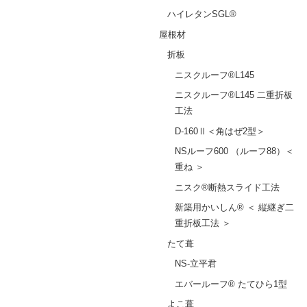
ハイレタンSGL®
屋根材
折板
ニスクルーフ®L145
ニスクルーフ®L145 二重折板
工法
D-160Ⅱ＜角はぜ2型＞
NSルーフ600 （ルーフ88）＜
重ね ＞
ニスク®断熱スライド工法
新築用かいしん® ＜ 縦継ぎ二
重折板工法 ＞
たて葺
NS-立平君
エバールーフ® たてひら1型
よこ葺