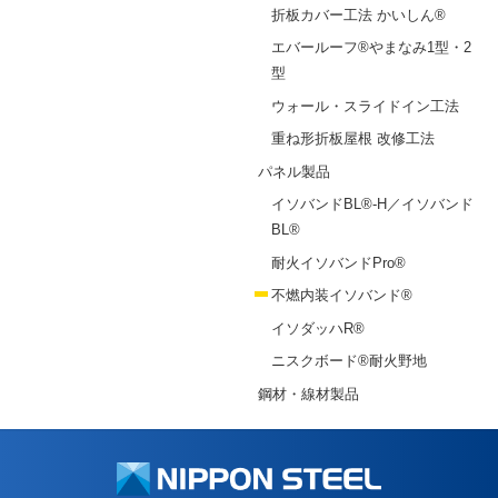
折板カバー工法 かいしん®
エバールーフ®やまなみ1型・2
型
ウォール・スライドイン工法
重ね形折板屋根 改修工法
パネル製品
イソバンドBL®-H／イソバンド
BL®
耐火イソバンドPro®
不燃内装イソバンド®
イソダッハR®
ニスクボード®耐火野地
鋼材・線材製品