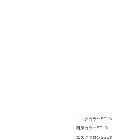
日鉄鋼板 CADデータダウンロード ⧉
お問い合わせ
製品一覧
めっき鋼板
エスジーエル®
ガルバリウム鋼板®
塗装鋼板
ニスクカラーPro®
ニスクカラーSGL®
耐摩カラーSGL®
ニスクフロンSGL®