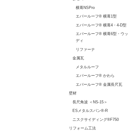
横葺NSPro
エバールーフ® 横葺1型
エバールーフ® 横葺4・4-D型
エバールーフ® 横葺6型・ウッ
ディ
リファーナ
金属瓦
メタルルーフ
エバールーフ® かわら
エバールーフ® 金属長尺瓦
壁材
長尺角波 ＜NS-15＞
ESメタルスパン®-R
ニスクサイディング®F750
リフォーム工法