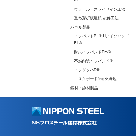
型
ウォール・スライドイン工法
重ね形折板屋根 改修工法
パネル製品
イソバンドBL®-H／イソバンド
BL®
耐火イソバンドPro®
不燃内装イソバンド®
イソダッハR®
ニスクボード®耐火野地
鋼材・線材製品