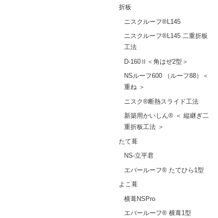
折板
ニスクルーフ®L145
ニスクルーフ®L145 二重折板
工法
D-160Ⅱ＜角はぜ2型＞
NSルーフ600 （ルーフ88）＜
重ね ＞
ニスク®断熱スライド工法
新築用かいしん® ＜ 縦継ぎ二
重折板工法 ＞
たて葺
NS-立平君
エバールーフ® たてひら1型
よこ葺
横葺NSPro
エバールーフ® 横葺1型