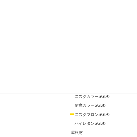
お問い合わせ
製品一覧
めっき鋼板
エスジーエル®
ガルバリウム鋼板®
塗装鋼板
ニスクカラーPro®
ニスクカラーSGL®
耐摩カラーSGL®
ニスクフロンSGL®
ハイレタンSGL®
屋根材