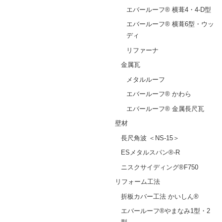
エバールーフ® 横葺4・4-D型
エバールーフ® 横葺6型・ウッ
ディ
リファーナ
金属瓦
メタルルーフ
エバールーフ® かわら
エバールーフ® 金属長尺瓦
壁材
長尺角波 ＜NS-15＞
ESメタルスパン®-R
ニスクサイディング®F750
リフォーム工法
折板カバー工法 かいしん®
エバールーフ®やまなみ1型・2